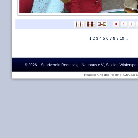
1
2
3
4
5
6
7
8
9
10
...
© 2026 - Sportverein Rennsteig - Neuhaus e.V., Sektion Winterspor
Realisiserung und Hosting:
CityCom
-