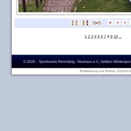
1
2
3
4
5
6
7
8
9
10
...
© 2026 - Sportverein Rennsteig - Neuhaus e.V., Sektion Winterspor
Realisiserung und Hosting:
CityCom
-